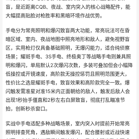
盲，是近距离CQB、夜战、室内突入的核心战略配件，能
大幅提高贴脸对枪胜率和黑暗环境作战优势。
手电分为常亮照明和爆闪致盲两大功能，常亮玩法可在昏
暗区域、室内、夜战地图中照亮地形和敌人，避免视野盲
区，实用枪灯仅具备基础照明，无爆闪能力，适合纯侦察
场景；耀斑手电、3S手电、终极奥丁等战略手电则兼具照
明和爆闪，单局默认2次爆闪次数，多装可叠加但会小幅降
低操控或开镜速度，高阶款无操控惩罚且照明范围更大，
性价比之选是耀斑手电，致盲效果和高阶款完全一致。爆
闪触发需准星对准15米内正面朝给的敌人，触发后敌人会
出现1秒抬手僵直和2秒左右白屏致盲，彻底打乱瞄准节
拍，创新秒杀窗口。
实战中手电适配多种战略场景，室内突入时提前开始常亮
照明排查死角，遇敌瞬间触发爆闪，配合腰射或近战快速