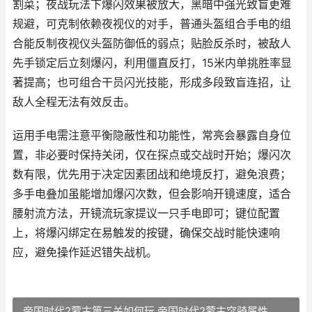
割菜；夜战玩法下爆闪效果被放大，黑暗中强光致盲更难
规避，可克制依赖夜视仪的对手，普通头盔组合手电的组
合能反制夜视仪头盔防御低的弱点；贴脸反杀时，被敌人
先手锁定后立刻爆闪，利用僵直反打，15米内单挑胜率显
著提高；也可组合干员闪光技能，形成多段致盲连招，让
敌人全程无法有效反击。
运用手电需注意平衡隐蔽性和功能性，常亮会暴露自身位
置，非必要时保持关闭，仅在探点或交战时开始；爆闪次
数有限，优先用于决定因素团战和绝境反打，避免浪费；
多手电叠加虽能增加爆闪次数，但会影响开镜速度，适合
腰射流方法，开镜流玩家提议一只手电即可；键位配置
上，将爆闪绑定在易触发的按键，确保交战时能快速响
应，避免操作延迟错失战机。
帝国时代2蒙古第三关如何玩 帝国时代2蒙古突骑属性