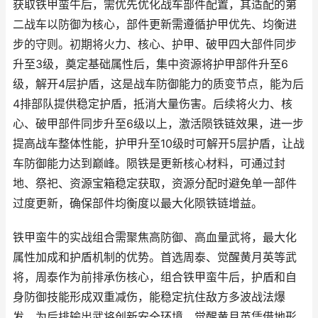
获取铁甲蛮牛后，需优先优化战车部件配置，其适配的第
二战车以防御为核心，部件更新需遵循护甲优先、均衡进
步的守则。初期将火力、核心、护甲、破甲四大部件同步
升至3级，奠定基础属性后，集中资源将护甲部件升至6
级，解开4层护盾，这是战车防御能力的质变节点，能为后
4排部队提供稳定护盾，抵消大量伤害。后续将火力、核
心、破甲部件同步升至6级以上，激活陨铁链效果，进一步
提高战车整体性能，护甲升至10级时可解开5层护盾，让战
车防御能力达到巅峰。陨铁是更新核心材料，可通过封
地、祭祀、资源宝箱稳定获取，资源分配时避免单一部件
过度更新，确保部件均衡度以最大化陨铁链增益。
铁甲蛮牛的实战组合需聚焦高防御、高血量武将，最大化
属性加成和护盾机制的优势。首选周泰、觉醒黄月英等武
将，周泰作为前排承伤核心，组合铁甲蛮牛后，护盾和自
身防御技能形成双重减伤，能稳定抗住敌方多波战法爆
发，为后排输出武将创新安全环境。觉醒黄月英凭借地形