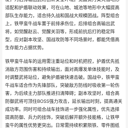
适配和护盾联动效果，可在山地、城池等地形中大幅提高
部队生存能力，适合持久战和国战大规模团战。阵型组合
上，铁甲蛮牛战车置于前排承伤位，后排组合高输出武
将，如觉醒赵云、觉醒关羽等，形成前抗后打的稳定阵
型，应对副本攻坚、国战攻防等不同场景时，都能凭借高
生存能力占据优势。
铁甲蛮牛战车的运用需注重站位和时机把控，护盾优先抵
消敌方范围伤害和持续输出，面对高爆发单体技能时，及
时调整武将站位，避免护盾被快速击破。国战中，铁甲蛮
牛战车适合作为先锋部队，突破敌方防线时吸收第一轮伤
害，为后续主力部队推进扫清障碍；副本攻坚时，组合高
防御武将可顶住BOSS强力攻击，延长输出时刻，提高通关
成功率。同时可组合战车挂饰进一步强化属性，优先选择
提高防御、兵力的挂饰，突破后解开额外技能格，让铁甲
蛮牛的属性优势更突出。日常需持续积累陨铁、零件图纸