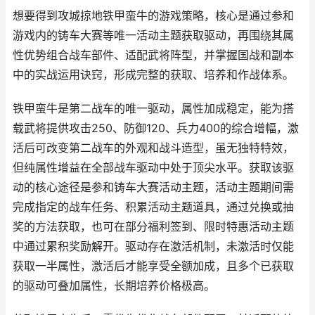
想要得到攻城掠地铁甲蛮牛的游戏策略，核心是通过参和
游戏内的铸车大赛等唯一活动主题获取驱动，再围绕其属
性优势组合战车部件、适配武将阵型，并掌握国战和副本
中的实战运用诀窍，形成完整的获取、培养和作战体系。
铁甲蛮牛是第二战车的唯一驱动，属性加成稳定，能为搭
载武将提供攻击250、防御120、兵力400的综合增幅，激
活后可改变第二战车的外观和战斗造型，虽无独特特效，
但纯属性增益在全部战车驱动中处于顶尖水平。获取该驱
动的核心途径是参和铸车大赛活动主题，活动主题期间需
完成指定的战车任务、积累活动主题道具，通过兑换或抽
奖的方法获取，也可在部分福利签到、限时特惠活动主题
中通过累积奖励解开。驱动存在激活机制，未激活时仅能
获取一半属性，激活后才能享受全额加成，且多个已获取
的驱动可叠加属性，长期培养价格极高。