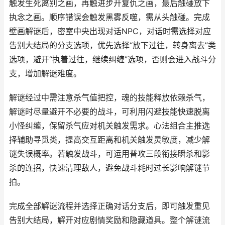
触发生死离别之画，再触进步开复仇之画，最后触碰放下
执念之画。顺序错误会触发黑雾反噬，需从头触碰。完成
壁画解谜后，密室中央出现对话NPC，对话时需选择对应
告别大结局的分支选项，优先选择“放下过往，转身离去”类
选项，避开“执着过往，继续纠缠”选项，否则会进入战斗分
支，增加解谜难度。
解谜经过中需注意杀气值把控，魂的技能释放依赖杀气，
解谜时尽量避开不必要的战斗，可利用闪避技能快速脱离
小怪纠缠，保留杀气应对机关触发需求。心法组合主推选
择辅助寻觅类，提高交互距离和机关触发灵敏度，减少解
谜失误概率。若触发战斗，可运用普攻三段衔接瞬杀和影
杀的连招，快速清理敌人，避免战斗耗时过长影响解谜节
拍。
完成全部解谜流程并选择正确对话分支后，即可触发重见
告别大结局，解开对应剧情奖励和隐藏道具。整个解谜流