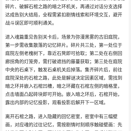
碎片、破解石棺之路的暗之环机关，再通过对话分支选择
达成告别大结局，全程需紧扣剧情线索和环境交互，避开
战斗误区即可顺利通关。
进入魂篇重见告别关卡后，场景为弥漫黑雾的古旧庭院，
第一步需收集散落的记忆碎片。碎片共三处，第一处位于
庭院左侧老槐树下，靠近石凳即可拾取；第二处在右侧回
廊拐角的灯笼旁，需打破遮挡的藤蔓获取；第三处在庭院
中央的石桌下，触发石桌机关后掉落。集齐碎片后，前往
庭院深处的石棺之路，此处是解谜决定因素区域，需找到
暗之环并嵌入石棺凹槽，暗之环藏在石棺左侧的暗格里，
点击墙面凸起砖块即可开始。嵌入暗之环后，石棺开始，
露出内部的记忆投影，观看投影后解开下一区域。
离开石棺之路，进入隐藏的回忆密室，密室中有三幅壁
画，对应魂的过往记忆，需按剧情时刻顺序触碰壁画：先