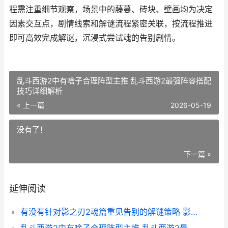
程需注重细节观察，场景中的藤蔓、砖块、壁画均为决定
因素交互点，剧情线索和解谜流程紧密关联，按流程推进
即可高效完成解谜，沉浸式尝试魂的告别剧情。
乱斗西游2中有啥子合理阵型主推 乱斗西游2最强阵容搭配
技巧详细解析
« 上一篇
2026-05-19
没有了！
下一篇 »
延伸阅读
有没有针对影之刃2魂篇重见告别的解谜策略 影之nga