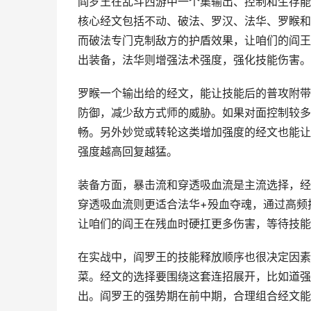
阎罗王在乱斗西游中一个集输出、控制和生存能
核心经文包括不动、破法、罗汉、法华、罗睺和
而破法专门克制敌方的护盾效果，让咱们的阎王
出装备，法华则增强法术强度，强化技能伤害。
罗睺一个输出给的经文，能让技能后的普攻附带
防御，减少敌方式师的威胁。如果对面控制较多
畅。另外妙觉或转轮这类增加强度的经文也能让
强度越高回复越猛。
装备方面，暴击流和穿透吸血流是主流选择，经
穿透吸血流则更适合法华+殁血夺魂，通过高频
让咱们的阎王在残血时硬扛更多伤害，等待技能
在实战中，阎罗王的技能释放顺序也很决定因素
菜。经文的选择要围绕这套连招展开，比如道强
出。阎罗王的强势期在前中期，合理组合经文能