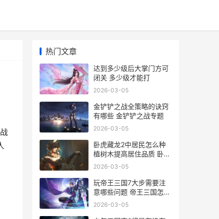
热门文章
达到多少级后大掌门方可
闭关 多少级才能打
2026-03-05
金铲铲之战全策略的诀窍
有哪些 金铲铲之战专题
2026-03-05
战
卧虎藏龙2中居民怎么种
人
植树木提高居住品质 卧虎
藏龙2解说
2026-03-05
玩帝王三国7大步需要注
意哪些问题 帝王三国怎么
样
2026-03-05