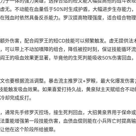
力于一体的强力英雄，选择合适的经文能大幅提高他的战斗表现
虚无。不动能在血量低于50%时生成护盾，大幅进步生存能力
在残血时依然具备反杀能力。罗汉提高物理强度，适合组合物理
额外伤害，配合阎罗王的短CD技能可以频繁触发。虚无提供法
，可以带上不动加嗔障的组合，降低被控时刻，保证技能循环流
阎王的吸血效果更显著，毕竟他的生死判能吸收50%伤害回血
文也要根据流派调整。暴击流主推罗汉+罗睺，最大化爆发伤害
技能触发吸血效果。如果喜爱打持久战，黄泉狱主天赋组合不动
冷却完成反打。
，通常先手修罗灭控场，接生死判回血，大招黄泉界用于保命或
法重能增强第一段技能伤害，血债血偿则能在小兵阵亡时提高输
让他在这个阶段所给披靡。