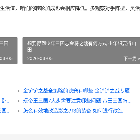
生活值，咱们的转轮加成也会相应降低。多观察对手阵型，灵活
三国
想要得到少年三国志金将之魂有何方式 少年想要得山
田
03-05
2026-03-05
下一篇 
金铲铲之战全策略的诀窍有哪些 金铲铲之战专题
卧虎藏龙2中居民怎么种植树木提高居住品质 卧虎藏龙2解说
玩帝王三国7大步需要注意哪些问题 帝王三国怎么样
少年三国志2将星有没有运用次数限制 少年三国志2将灵阁搭配图
怎么有效地改造影之刃3的装备 如何进行改造