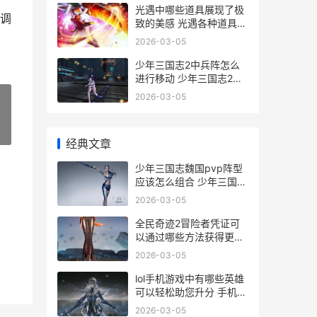
光遇中哪些道具展现了极
调
致的美感 光遇各种道具作
用
2026-03-05
少年三国志2中兵阵怎么
进行移动 少年三国志2中
红颜怎么上阵
2026-03-05
»
经典文章
少年三国志魏国pvp阵型
应该怎么组合 少年三国志
魏国焰金武将选谁
2026-03-05
全民奇迹2冒险者凭证可
以通过哪些方法获得更多
全民奇迹2冒险怎么玩
2026-03-05
lol手机游戏中有哪些英雄
可以轻松助您升分 手机英
雄联盟游戏叫什么名字
2026-03-05