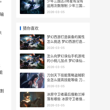
。
少年三国志2将星有没有
运用次数限制 少年三国志
，
2将灵阁搭配图
2026-03-05
输
猜你喜欢
术
梦幻西游打造装备的属性
怎么挑选 梦幻西游打造装
备和熟练度有关系吗
，
2026-03-05
怎么向梦幻诛仙手机游戏
的小桃儿加点 梦幻诛仙怎
；
么赚rmb
2026-03-05
能
刀剑天下技能策略盗贼职
业怎么提高技能等级 刀剑
天下技能搭配
2026-03-05
割
冰原守卫者最后俄勒兰掉
落有哪些 冰原守卫者值得
玩吗
2026-03-05