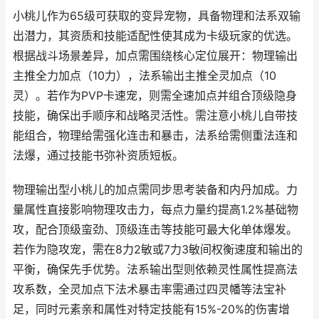
小桃儿作为65级可获取的变异宠物，具备物理和法系双输
出潜力，其资质和技能适配性使其成为卡级玩家的优选。
根据战斗场景差异，加点需围绕核心定位展开：物理输出
主推全力加点（10力），法系输出主推全灵加点（10
灵）。若作为PVP卡速宠，则需全速加点并组合顶级隐身
技能，确保出手顺序和战略灵活性。需注意小桃儿自带技
能组合，物理给需强化连击和暴击，法系给需侧重法连和
法爆，通过技能书弥补资质短板。
物理输出型小桃儿的加点需同步思考装备和内丹加成。力
量属性直接影响物理攻击力，每点力量约提高1.2%基础物
攻，配合顶级蛮劲、顶级连击等技能可最大化单体爆发。
若作为隐攻宠，需在8力2敏或7力3敏间权衡速度和输出的
平衡，确保先手优势。法系输出型则依赖灵性属性提高法
攻系数，全灵加点下法术暴击率需通过四灵幡等法宝补
足，同时元素亲和属性对特定技能有15%-20%的伤害增