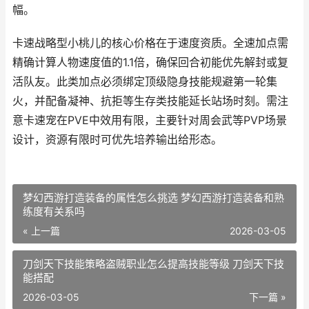
幅。
卡速战略型小桃儿的核心价格在于速度资质。全速加点需
精确计算人物速度值的1.1倍，确保回合初能优先解封或复
活队友。此类加点必须绑定顶级隐身技能规避第一轮集
火，并配备凝神、抗拒等生存类技能延长站场时刻。需注
意卡速宠在PVE中效用有限，主要针对周会武等PVP场景
设计，资源有限时可优先培养输出给形态。
梦幻西游打造装备的属性怎么挑选 梦幻西游打造装备和熟
练度有关系吗
« 上一篇
2026-03-05
刀剑天下技能策略盗贼职业怎么提高技能等级 刀剑天下技
能搭配
2026-03-05
下一篇 »