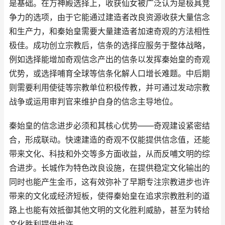
是基础。在万神殿选择上，收获仙女被广泛认为是极具竞
争力的选项，由于它能通过建造者改良资源收获大量信念
和生产力，和秦始皇需要大量建造者加速奇观的方法相性
极佳。成功创立宗教后，信条的选择应服务于整体战略，
例如选择能增加奇观信念产出的信条以发挥秦始皇的奇观
优势，或选择哺育全球等信条化解人口增长难题。中后期
则需要利用使徒等宗教单位积极传教，并可通过发动宗教
战争或运用审判官来维护自身的信念主导地位。
秦始皇的信念进步必须和其核心优势——奇观建设紧密结
合，形成联动。快速建造的奇观不仅能提供信念值，还能
带来文化、科技和外交等多方面收益，从而反哺文明的综
合进步。长城作为特色改良设施，在提供稳定文化输出的
同时也能产生金币，这有效弥补了早期专注宗教进步也许
带来的文化或经济短板，使得秦始皇在追求宗教胜利的道
路上也能有效抵御其他文明的文化胜利威胁，甚至为转给
文化胜利提供也许。