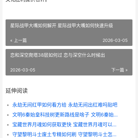
星际战甲大嘴如何解开 星际战甲大嘴如何快速升级
« 上一篇
2026-03-05
恋和深空爬塔38层如何过 恋与深空什么时候出
2026-03-05
下一篇 »
延伸阅读
永劫无间红甲如何看方给 永劫无间出红难吗贴吧
文明6秦始皇科技树更新路线是啥子 文明6秦始皇选什么着力点
宝藏世界月魂如何获取更快 宝藏世界月魂可以无限刷吗
守望黎明斗士废土专精如何刷 守望黎明斗士怎么拉更多资源